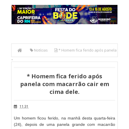
Notícias
* Homem fica ferido após panela
-
com macarrão cair em cima dele.
* Homem fica ferido após
panela com macarrão cair em
cima dele.
11:31
Um homem ficou ferido, na manhã desta quarta-feira
(24), depois de uma panela grande com macarrão