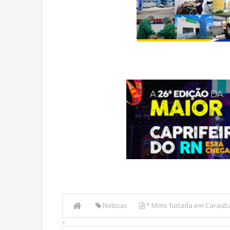
Notícias
* Moto furtada em Caraúb
-