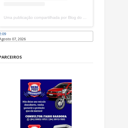
Uma publicação compartilhada por Blog do João Marcolino (@joaomarcolinoneto)
2:09
Agosto 07, 2026
Caraúbas
PARCEIROS