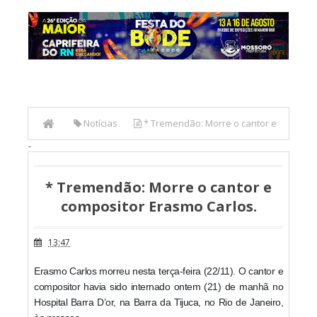
Notícias
* Tremendão: Morre o cantor e
-
compositor Erasmo Carlos.
* Tremendão: Morre o cantor e
compositor Erasmo Carlos.
13:47
Erasmo Carlos morreu nesta terça-feira (22/11). O cantor e
compositor havia sido internado ontem (21) de manhã no
Hospital Barra D’or, na Barra da Tijuca, no Rio de Janeiro,