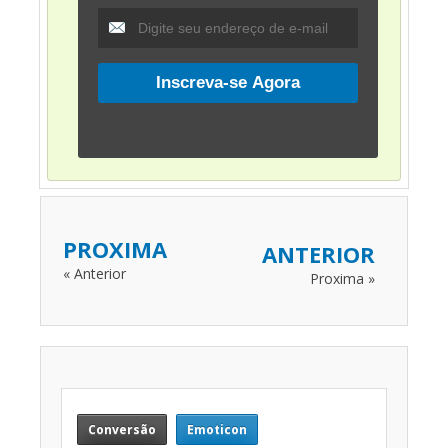
PROXIMA
ANTERIOR
« Anterior
Proxima »
Conversão
Emoticon