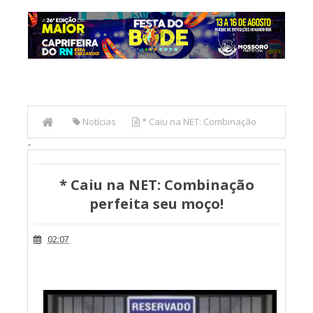
Notícias
* Caiu na NET: Combinação
-
perfeita seu moço!
* Caiu na NET: Combinação
perfeita seu moço!
02:07