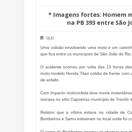
* Imagens fortes: Homem 
na PB 393 entre São J
16:31
Uma colisão envolvendo uma moto e um caminhão
que fica entre os municípios de São João do Rio 
O acidente ocorreu por volta das 13 horas des
moto modelo Honda Titan colidiu de frente com
de asfalto.
Com impacto motociclista teve morte instantânea
morava no sítio Capoeiras município de Triunfo n
Relatos que a vítima estava na cidade de Ca
Bombeiros e Samu estiveram no local onde foi co
O corpo de Bombeiros apagou as chamas que des