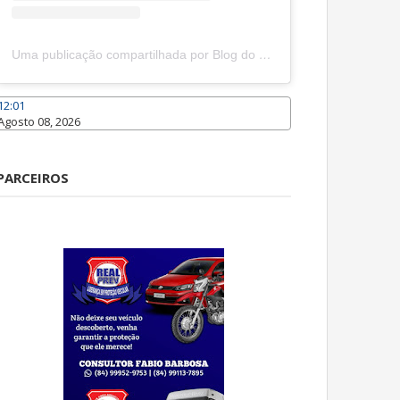
Uma publicação compartilhada por Blog do João Marcolino (@joaomarcolinoneto)
12:01
Agosto 08, 2026
Caraúbas
PARCEIROS