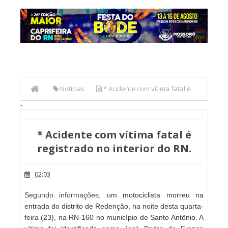
Notícias
* Acidente com vítima fatal é
-
registrado no interior do RN.
* Acidente com vítima fatal é
registrado no interior do RN.
02:03
Segundo informações, u
m motociclista morreu na
entrada do distrito de Redenção, na noite desta quarta-
feira (23), na RN-160 no município de Santo Antônio. A