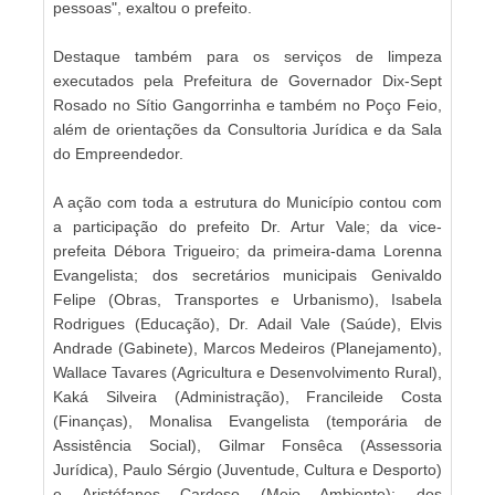
pessoas", exaltou o prefeito.
Destaque também para os serviços de limpeza
executados pela Prefeitura de Governador Dix-Sept
Rosado no Sítio Gangorrinha e também no Poço Feio,
além de orientações da Consultoria Jurídica e da Sala
do Empreendedor.
A ação com toda a estrutura do Município contou com
a participação do prefeito Dr. Artur Vale; da vice-
prefeita Débora Trigueiro; da primeira-dama Lorenna
Evangelista; dos secretários municipais Genivaldo
Felipe (Obras, Transportes e Urbanismo), Isabela
Rodrigues (Educação), Dr. Adail Vale (Saúde), Elvis
Andrade (Gabinete), Marcos Medeiros (Planejamento),
Wallace Tavares (Agricultura e Desenvolvimento Rural),
Kaká Silveira (Administração), Francileide Costa
(Finanças), Monalisa Evangelista (temporária de
Assistência Social), Gilmar Fonsêca (Assessoria
Jurídica), Paulo Sérgio (Juventude, Cultura e Desporto)
e Aristófanes Cardoso (Meio Ambiente); dos