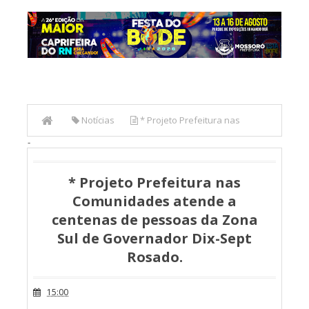
Notícias
* Projeto Prefeitura nas
-
Comunidades atende a centenas de pessoas da Zona Sul
de Governador Dix-Sept Rosado.
* Projeto Prefeitura nas
Comunidades atende a
centenas de pessoas da Zona
Sul de Governador Dix-Sept
Rosado.
15:00