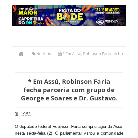
Notícias
* Em Assú, Robinson Faria fecha
-
parceria com grupo de George e Soares e Dr. Gustavo.
* Em Assú, Robinson Faria
fecha parceria com grupo de
George e Soares e Dr. Gustavo.
19:53
O deputado federal Robinson Faria cumpriu agenda Assú,
nesta sexta-feira (2). O parlamentar visitou a comunidade