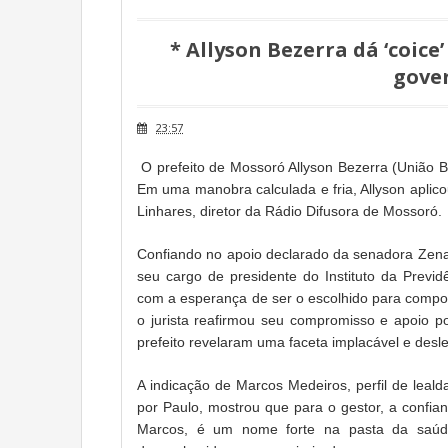
* Allyson Bezerra dá ‘coice
gove
23:57
O prefeito de Mossoró Allyson Bezerra (União B
Em uma manobra calculada e fria, Allyson aplico
Linhares, diretor da Rádio Difusora de Mossoró.
Confiando no apoio declarado da senadora Zena
seu cargo de presidente do Instituto da Previd
com a esperança de ser o escolhido para compor 
o jurista reafirmou seu compromisso e apoio p
prefeito revelaram uma faceta implacável e desle
A indicação de Marcos Medeiros, perfil de leald
por Paulo, mostrou que para o gestor, a confia
Marcos, é um nome forte na pasta da saúde