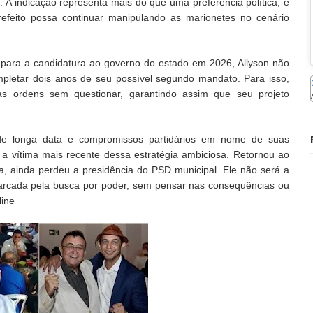
A indicação representa mais do que uma preferência política; é
refeito possa continuar manipulando as marionetes no cenário
o para a candidatura ao governo do estado em 2026, Allyson não
pletar dois anos de seu possível segundo mandato. Para isso,
s ordens sem questionar, garantindo assim que seu projeto
os de longa data e compromissos partidários em nome de suas
 a vítima mais recente dessa estratégia ambiciosa. Retornou ao
ra, ainda perdeu a presidência do PSD municipal. Ele não será a
 é marcada pela busca por poder, sem pensar nas consequências ou
line