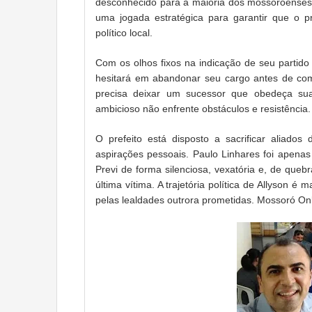
desconhecido para a maioria dos mossoroenses. 
uma jogada estratégica para garantir que o p
político local.
Com os olhos fixos na indicação de seu partid
hesitará em abandonar seu cargo antes de com
precisa deixar um sucessor que obedeça sua
ambicioso não enfrente obstáculos e resistência.
O prefeito está disposto a sacrificar aliad
aspirações pessoais. Paulo Linhares foi apenas
Previ de forma silenciosa, vexatória e, de queb
última vítima. A trajetória política de Allyson
pelas lealdades outrora prometidas. Mossoró On