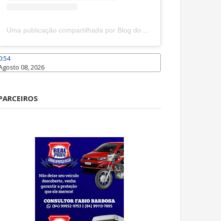
Uma publicação compartilhada por Blog do João Marcolino (@joaomarcolinoneto)
0:54
Agosto 08, 2026
Caraúbas
PARCEIROS