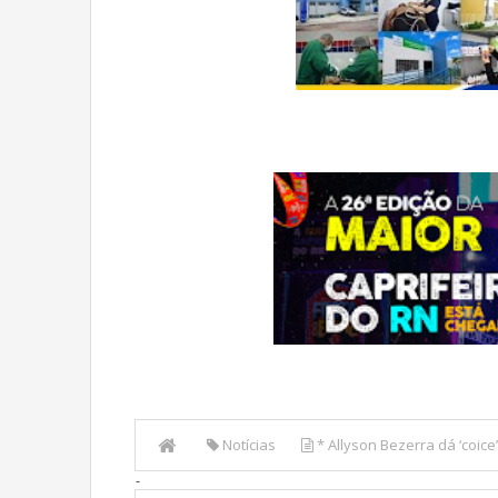
Notícias
* Allyson Bezerra dá ‘coic
-