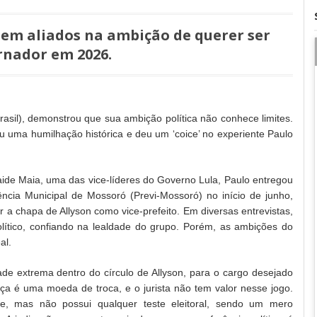
’ em aliados na ambição de querer ser
rnador em 2026.
rasil), demonstrou que sua ambição política não conhece limites.
u uma humilhação histórica e deu um ‘coice’ no experiente Paulo
ide Maia, uma das vice-líderes do Governo Lula, Paulo entregou
ência Municipal de Mossoró (Previ-Mossoró) no início de junho,
a chapa de Allyson como vice-prefeito. Em diversas entrevistas,
olítico, confiando na lealdade do grupo. Porém, as ambições do
al.
ade extrema dentro do círculo de Allyson, para o cargo desejado
nça é uma moeda de troca, e o jurista não tem valor nesse jogo.
, mas não possui qualquer teste eleitoral, sendo um mero