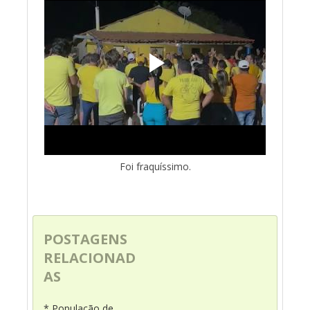
Foi fraquíssimo.
POSTAGENS
RELACIONAD
AS
* População de