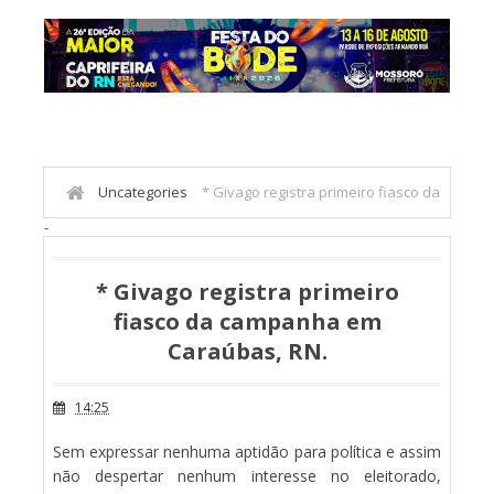
Uncategories
* Givago registra primeiro fiasco da
-
campanha em Caraúbas, RN.
* Givago registra primeiro
fiasco da campanha em
Caraúbas, RN.
14:25
Sem expressar nenhuma aptidão para política e assim
não despertar nenhum interesse no eleitorado,