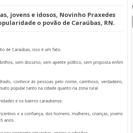
as, jovens e idosos, Novinho Praxedes
opularidade o povão de Caraúbas, RN.
ito de Caraúbas, isso é um fato.
rilhos, sem discurso, sem apetite político, sem proposta enfim
drado, conhece às pessoas pelo nome, carinhoso, verdadeiro,
muito popular tanto na cidade quanto na zona rural.
idades e os bairros caraubense.
ncentivo e a confiança, dos homens, mulheres, crianças, jovens
05 anos.
ra seu oponente em visitas, apoios e adesões.