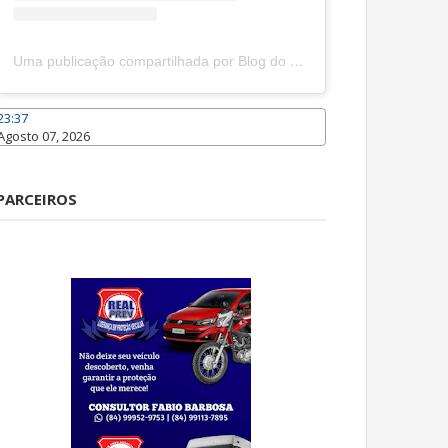
Uma publicação compartilhada por Blog do João Marcolino (@joaomarcolinoneto)
23:37
Agosto 07, 2026
Caraúbas
PARCEIROS