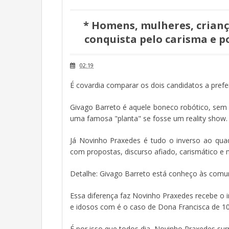
* Homens, mulheres, crianç
conquista pelo carisma e p
02:19
É covardia comparar os dois candidatos a prefe
Givago Barreto é aquele boneco robótico, sem b
uma famosa "planta" se fosse um reality show.
Já Novinho Praxedes é tudo o inverso ao qua
com propostas, discurso afiado, carismático e 
Detalhe: Givago Barreto está conheço às comun
Essa diferença faz Novinho Praxedes recebe o i
e idosos com é o caso de Dona Francisca de 1
É por isso que todos dia, Novinho Praxedes sur