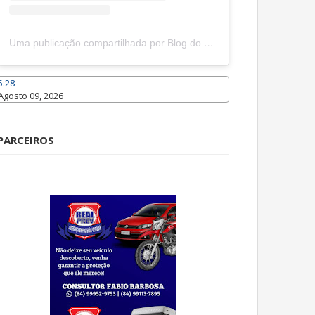
Uma publicação compartilhada por Blog do João Marcolino (@joaomarcolinoneto)
5:28
Agosto 09, 2026
Caraúbas
PARCEIROS