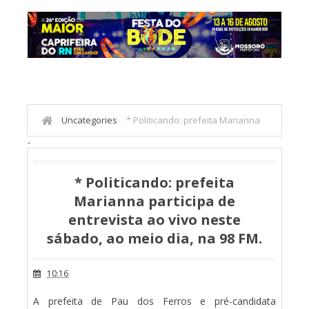
Uncategories
* Politicando: prefeita Marianna
-
participa de entrevista ao vivo neste sábado, ao meio dia,
na 98 FM.
* Politicando: prefeita
Marianna participa de
entrevista ao vivo neste
sábado, ao meio dia, na 98 FM.
10:16
A prefeita de Pau dos Ferros e pré-candidata