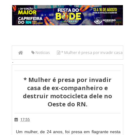
Notícias
* Mulher é presa por invadir casa
-
de ex-companheiro e destruir motocicleta dele no Oeste do
RN.
* Mulher é presa por invadir
casa de ex-companheiro e
destruir motocicleta dele no
Oeste do RN.
17:55
Um mulher, de 24 anos, foi presa em flagrante nesta