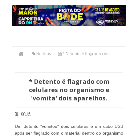
Notícias
* Detento é flagrado com
-
celulares no organismo e 'vomita' dois aparelhos.
* Detento é flagrado com
celulares no organismo e
'vomita' dois aparelhos.
00:15
Um detento "vomitou" dois celulares e um cabo USB
após ser flagrado com o material dentro do organismo