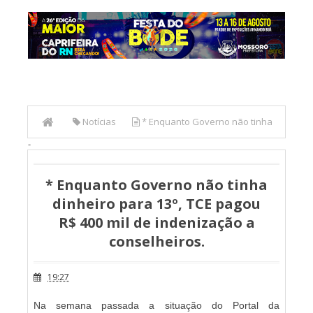
Notícias
* Enquanto Governo não tinha
-
dinheiro para 13º, TCE pagou R$ 400 mil de indenização a
conselheiros.
* Enquanto Governo não tinha
dinheiro para 13º, TCE pagou
R$ 400 mil de indenização a
conselheiros.
19:27
N
a semana passada a situação do Portal da