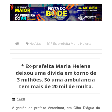
Notícias
* Ex-prefeita Maria Helena
-
deixou uma divida em torno de 3 milhões. Só uma
ambulancia tem mais de 20 mil de multa.
* Ex-prefeita Maria Helena
deixou uma divida em torno de
3 milhões. Só uma ambulancia
tem mais de 20 mil de multa.
14:00
A gestão do prefeito Antonimar, em Olho D'água do