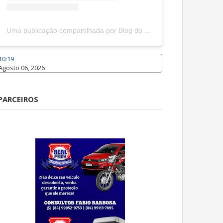
Uma publicação compartilhada por Blog do João Marcolino (@joaomarcolinoneto)
10:19
Agosto 06, 2026
Caraúbas
PARCEIROS