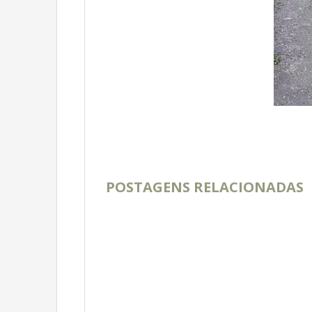
POSTAGENS RELACIONADAS
* Ex-Juiz de Caraúbas presidirá eleições
municipais em Caicó.
* Vereadores elegem hoje prefeito que
governará Campinas até fim do ano.
* Prefeitura Municipal de Caraúbas entrega