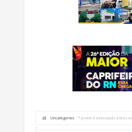
Uncategories
* Jovem é executado a tiros e
-