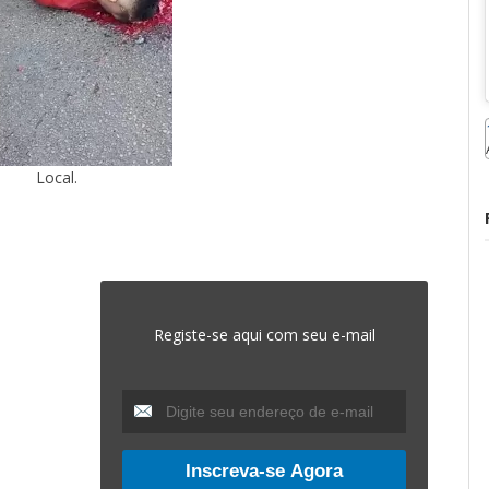
Local.
Registe-se aqui com seu e-mail