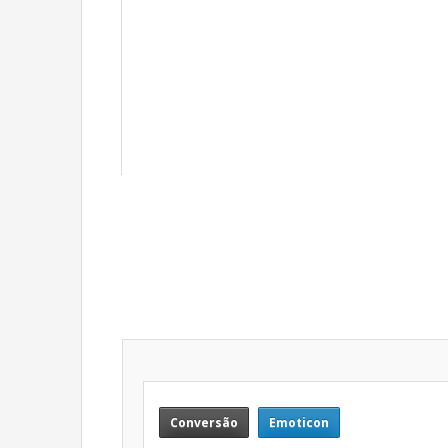
ônibus aos universitários caraubenses.
* Wilma anunciará decisão nos próximos dias
* Exclusivo: Juninho Alves declarar apoio ao
vereador Bicudo.
PROXIMA
« Anterior
Conversão
Emoticon