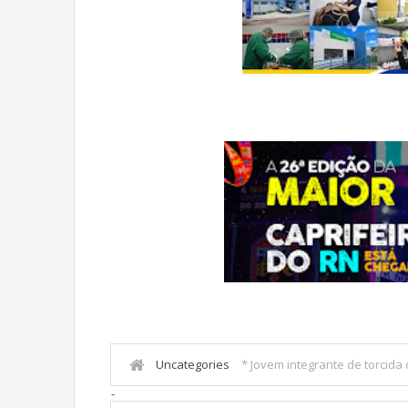
Uncategories
* Jovem integrante de torcid
-