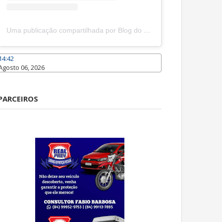
Uma publicação compartilhada por Blog do João Marcolino (@joaomarcolinoneto)
14:42
Agosto 06, 2026
Caraúbas
PARCEIROS