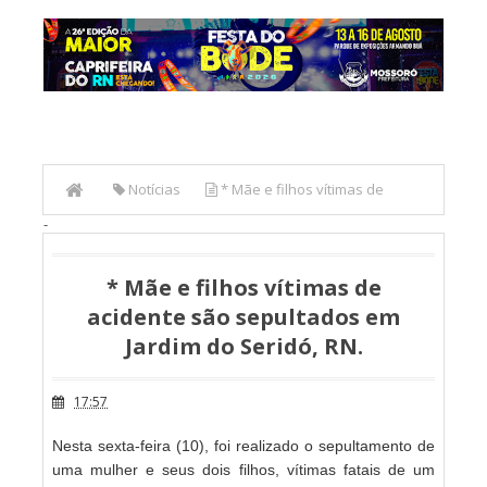
Notícias
* Mãe e filhos vítimas de
-
acidente são sepultados em Jardim do Seridó, RN.
* Mãe e filhos vítimas de
acidente são sepultados em
Jardim do Seridó, RN.
17:57
Nesta sexta-feira (10), foi realizado o sepultamento de
uma mulher e seus dois filhos, vítimas fatais de um