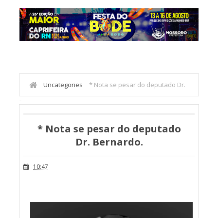
Uncategories
* Nota se pesar do deputado Dr.
-
Bernardo.
* Nota se pesar do deputado
Dr. Bernardo.
10:47