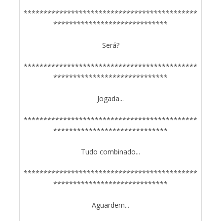
********************************************
*****************************
Será?
********************************************
*****************************
Jogada...
********************************************
*****************************
Tudo combinado...
********************************************
*****************************
Aguardem...