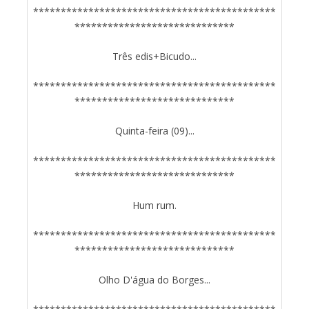
********************************************
*****************************
Três edis+Bicudo...
********************************************
*****************************
Quinta-feira (09)...
********************************************
*****************************
Hum rum.
********************************************
*****************************
Olho D'água do Borges...