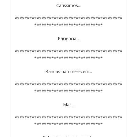
Caríssimos...
********************************************
****************************
Paciência...
********************************************
****************************
Bandas não merecem...
********************************************
****************************
Mas...
********************************************
****************************