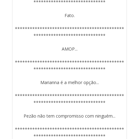
*****************************
Fato.
********************************************
*****************************
AMOP...
********************************************
*****************************
Marianna é a melhor opção...
********************************************
*****************************
Pezão não tem compromisso com ninguém...
********************************************
*****************************