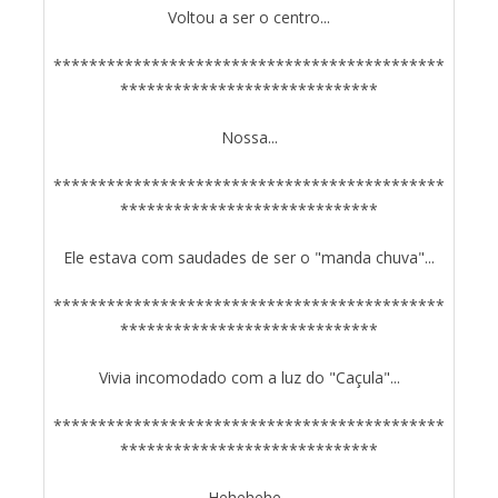
Voltou a ser o centro...
********************************************
*****************************
Nossa...
********************************************
*****************************
Ele estava com saudades de ser o "manda chuva"...
********************************************
*****************************
Vivia incomodado com a luz do "Caçula"...
********************************************
*****************************
Hehehehe...