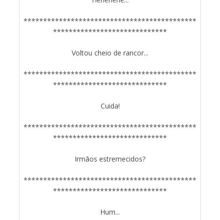
********************************************
*****************************
Voltou cheio de rancor...
********************************************
*****************************
Cuida!
********************************************
*****************************
Irmãos estremecidos?
********************************************
*****************************
Hum...