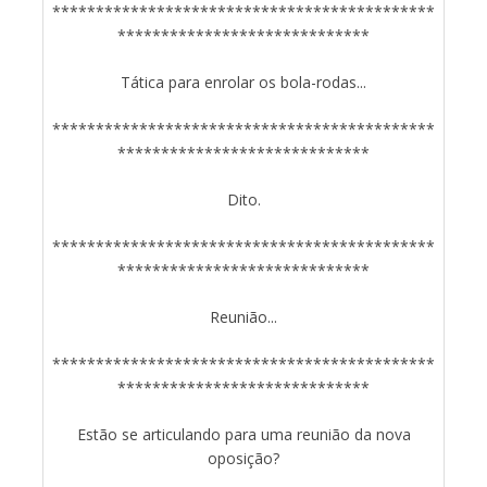
********************************************
*****************************
Tática para enrolar os bola-rodas...
********************************************
*****************************
Dito.
********************************************
*****************************
Reunião...
********************************************
*****************************
Estão se articulando para uma reunião da nova
oposição?