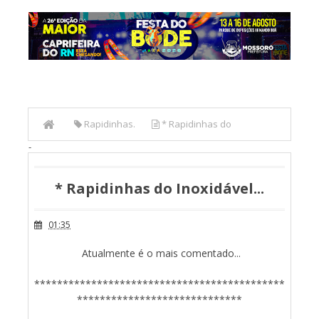
Rapidinhas.
* Rapidinhas do
-
Inoxidável...
* Rapidinhas do Inoxidável...
01:35
Atualmente é o mais comentado...
********************************************
*****************************