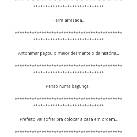
********************************************
*****************************
Terra arrasada...
********************************************
*****************************
Antonimar pegou o maior desmantelo da história...
********************************************
*****************************
Penso numa bagunça...
********************************************
*****************************
Prefeito vai sofrer pra colocar a casa em ordem...
********************************************