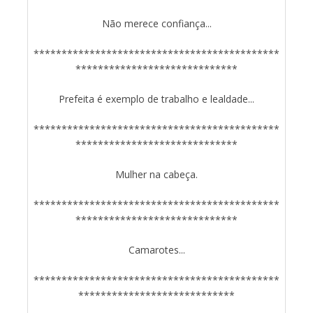
Não merece confiança...
********************************************
*****************************
Prefeita é exemplo de trabalho e lealdade...
********************************************
*****************************
Mulher na cabeça.
********************************************
*****************************
Camarotes...
********************************************
****************************