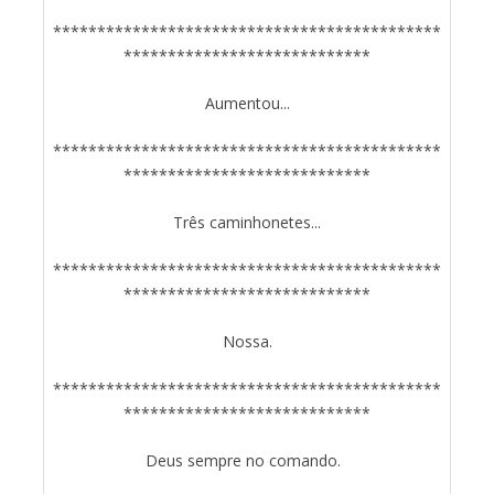
********************************************
****************************
Aumentou...
********************************************
****************************
Três caminhonetes...
********************************************
****************************
Nossa.
********************************************
****************************
Deus sempre no comando.