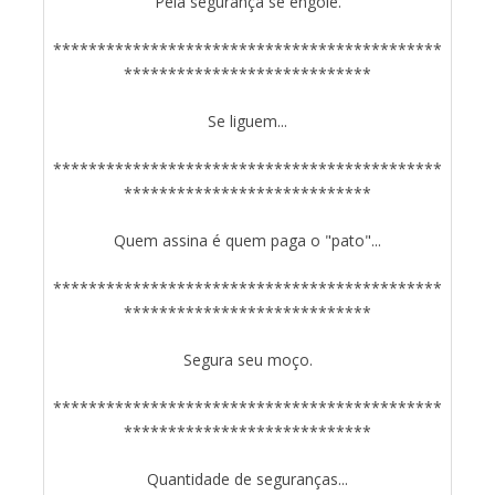
Pela segurança se engole.
********************************************
****************************
Se liguem...
********************************************
****************************
Quem assina é quem paga o "pato"...
********************************************
****************************
Segura seu moço.
********************************************
****************************
Quantidade de seguranças...