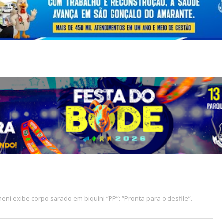
meni exibe corpo sarado em biquíni “PP”: “Pronta para o desfile”.