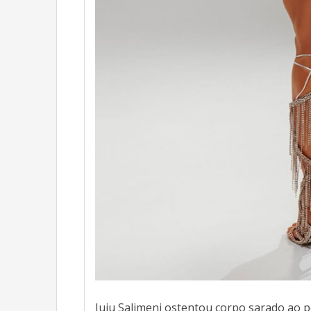
Juju Salimeni ostentou corpo sarado ao p