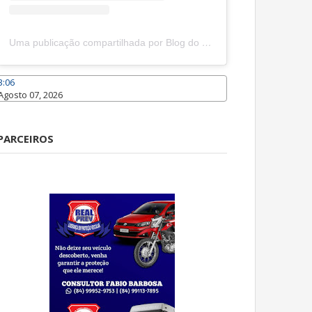
Uma publicação compartilhada por Blog do João Marcolino (@joaomarcolinoneto)
3:06
Agosto 07, 2026
Caraúbas
PARCEIROS