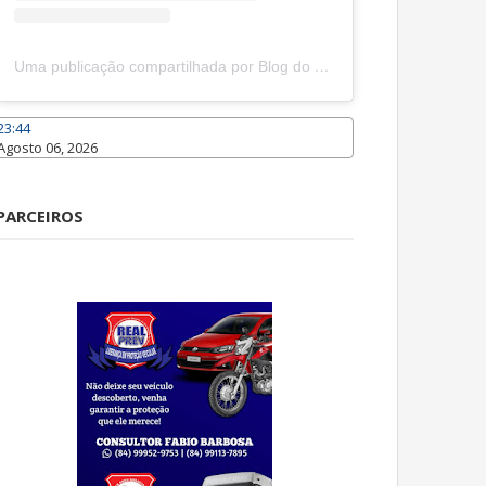
Uma publicação compartilhada por Blog do João Marcolino (@joaomarcolinoneto)
23:44
Agosto 06, 2026
Caraúbas
PARCEIROS