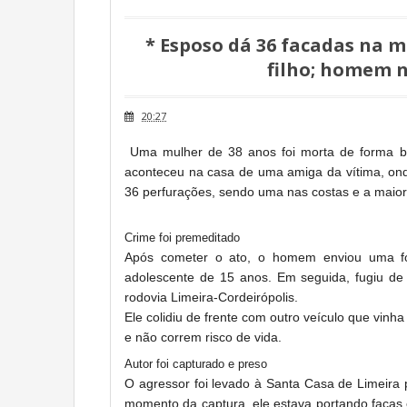
* Esposo dá 36 facadas na 
filho; homem n
20:27
Uma mulher de 38 anos foi morta de forma br
aconteceu na casa de uma amiga da vítima, ond
36 perfurações, sendo uma nas costas e a maiori
Crime foi premeditado
Após cometer o ato, o homem enviou uma fot
adolescente de 15 anos. Em seguida, fugiu de 
rodovia Limeira-Cordeirópolis.
Ele colidiu de frente com outro veículo que vinh
e não correm risco de vida.
Autor foi capturado e preso
O agressor foi levado à Santa Casa de Limeira
momento da captura, ele estava portando facas