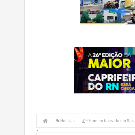
Notícias
* Homem baleado em Baraú
-