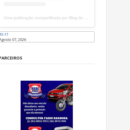
Uma publicação compartilhada por Blog do João Marcolino (@joaomarcolinoneto)
15:17
Agosto 07, 2026
Caraúbas
PARCEIROS