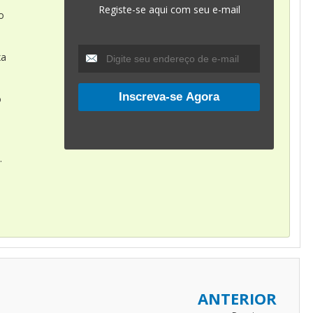
Registe-se aqui com seu e-mail
o
xa
o
.
ANTERIOR