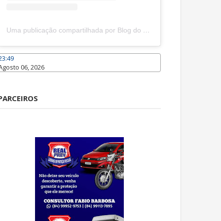
Uma publicação compartilhada por Blog do João Marcolino (@joaomarcolinoneto)
23:49
Agosto 06, 2026
Caraúbas
PARCEIROS