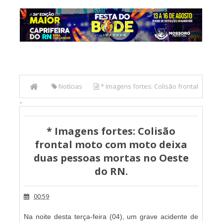
Notícias
* Imagens fortes: Colisão frontal
-
moto com moto deixa duas pessoas mortas no Oeste do
RN.
* Imagens fortes: Colisão
frontal moto com moto deixa
duas pessoas mortas no Oeste
do RN.
00:59
Na noite desta terça-feira (04), um grave acidente de