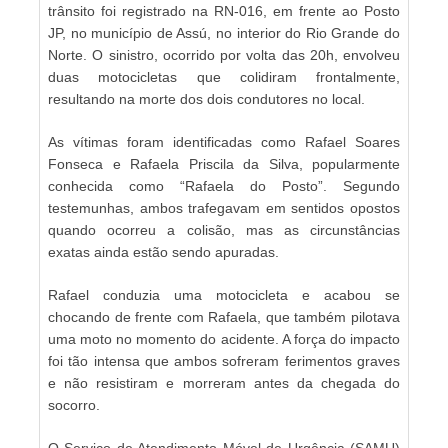
trânsito foi registrado na RN-016, em frente ao Posto
JP, no município de Assú, no interior do Rio Grande do
Norte. O sinistro, ocorrido por volta das 20h, envolveu
duas motocicletas que colidiram frontalmente,
resultando na morte dos dois condutores no local.
As vítimas foram identificadas como Rafael Soares
Fonseca e Rafaela Priscila da Silva, popularmente
conhecida como “Rafaela do Posto”. Segundo
testemunhas, ambos trafegavam em sentidos opostos
quando ocorreu a colisão, mas as circunstâncias
exatas ainda estão sendo apuradas.
Rafael conduzia uma motocicleta e acabou se
chocando de frente com Rafaela, que também pilotava
uma moto no momento do acidente. A força do impacto
foi tão intensa que ambos sofreram ferimentos graves
e não resistiram e morreram antes da chegada do
socorro.
O Serviço de Atendimento Móvel de Urgência (SAMU)