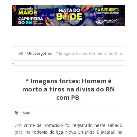
Uncategories
* Imagens fortes: Homem é morto a
-
tiros na divisa do RN com PB.
* Imagens fortes: Homem é
morto a tiros na divisa do RN
com PB.
15:48
Um crime de homicídio foi registrado neste sábado
(01), na rodovia de liga Nova Cruz/RN à Jacaraú na