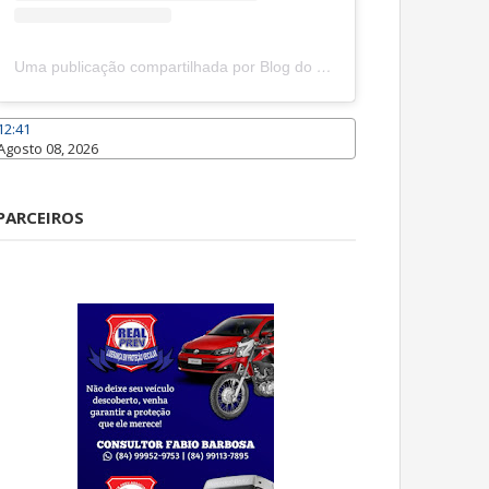
Uma publicação compartilhada por Blog do João Marcolino (@joaomarcolinoneto)
12:41
Agosto 08, 2026
Caraúbas
PARCEIROS