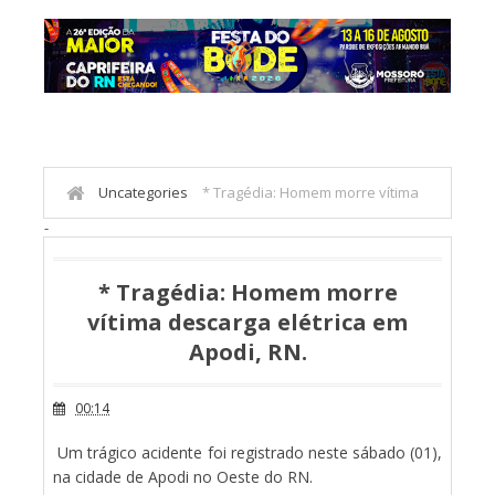
Uncategories
* Tragédia: Homem morre vítima
-
descarga elétrica em Apodi, RN.
* Tragédia: Homem morre
vítima descarga elétrica em
Apodi, RN.
00:14
Um trágico acidente foi registrado neste sábado (01),
na cidade de Apodi no Oeste do RN.