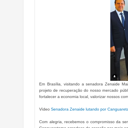
Em Brasília, visitando a senadora Zenaide M
projeto de recuperação do nosso mercado públ
fortalecer a economia local, valorizar nossos co
Vídeo
Senadora Zenaide lutando por Canguare
Com alegria, recebemos o compromisso da sen
Canguaretama agradece de coração por mais ess