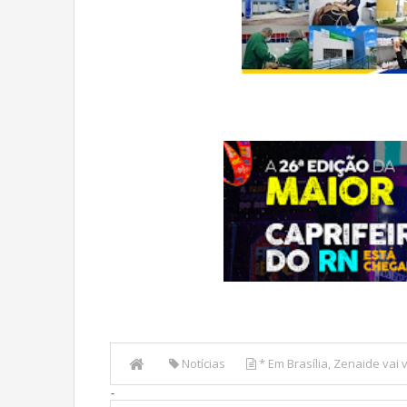
Notícias
* Em Brasília, Zenaide vai
-