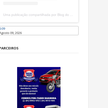
Uma publicação compartilhada por Blog do João Marcolino (@joaomarcolinoneto)
6:09
Agosto 09, 2026
Caraúbas
PARCEIROS