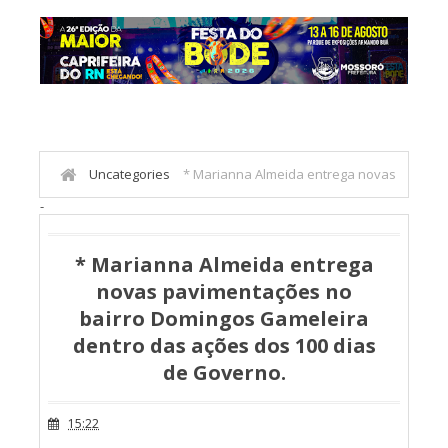
Uncategories
* Marianna Almeida entrega novas
-
pavimentações no bairro Domingos Gameleira dentro das
ações dos 100 dias de Governo.
* Marianna Almeida entrega
novas pavimentações no
bairro Domingos Gameleira
dentro das ações dos 100 dias
de Governo.
15:22