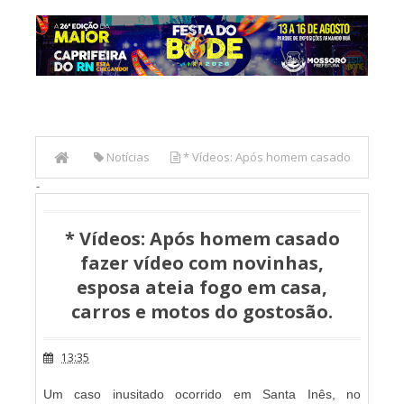
Notícias
* Vídeos: Após homem casado
-
fazer vídeo com novinhas, esposa ateia fogo em casa,
carros e motos do gostosão.
* Vídeos: Após homem casado
fazer vídeo com novinhas,
esposa ateia fogo em casa,
carros e motos do gostosão.
13:35
Um caso inusitado ocorrido em Santa Inês, no