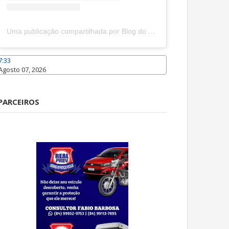
Uma publicação compartilhada por Blog do João Marcolino (@joaomarcolinoneto)
7:33
Agosto 07, 2026
Caraúbas
PARCEIROS