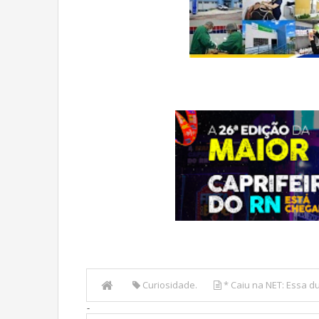
Curiosidade.
* Caiu na NET: Essa d
-