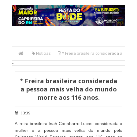
Notícias
* Freira brasileira considerada a
-
pessoa mais velha do mundo morre aos 116 anos.
* Freira brasileira considerada
a pessoa mais velha do mundo
morre aos 116 anos.
13:39
A freira brasileira Inah Canabarro Lucas, considerada a
mulher e a pessoa mais velha do mundo pelo
Guinness World Records, morreu aos 116 anos na