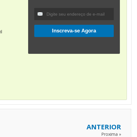
il
,
ANTERIOR
Proxima »