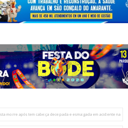
lista mo:rre após tem cabe:ça dece:pada e esma:gada em acid:ente na