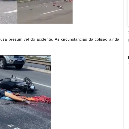
ausa presumível do acidente. As circunstâncias da colisão ainda