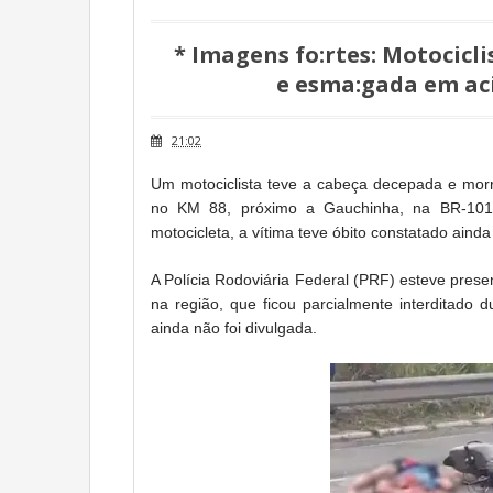
* Imagens fo:rtes: Motocicl
e esma:gada em aci
21:02
Um motociclista teve a cabeça decepada e morr
no KM 88, próximo a Gauchinha, na BR-101
motocicleta, a vítima teve óbito constatado ainda
A Polícia Rodoviária Federal (PRF) esteve prese
na região, que ficou parcialmente interditado d
ainda não foi divulgada.