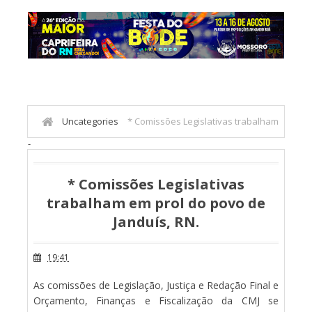
Uncategories
* Comissões Legislativas trabalham
-
em prol do povo de Janduís, RN.
* Comissões Legislativas
trabalham em prol do povo de
Janduís, RN.
19:41
As comissões de Legislação, Justiça e Redação Final e
Orçamento, Finanças e Fiscalização da CMJ se