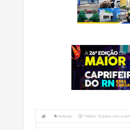
Notícias
* Vídeo: "Estarei com a se
-