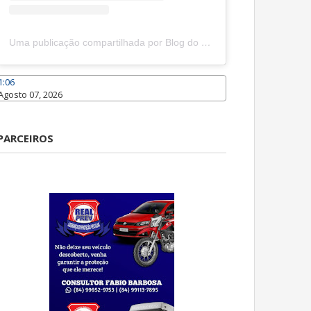
Uma publicação compartilhada por Blog do João Marcolino (@joaomarcolinoneto)
1:06
Agosto 07, 2026
Caraúbas
PARCEIROS