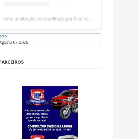
Uma publicação compartilhada por Blog do João Marcolino (@joaomarcolinoneto)
9:29
Agosto 07, 2026
Caraúbas
PARCEIROS