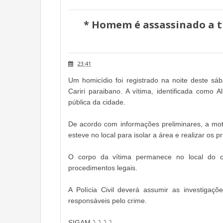
* Homem é assassinado a t
23:41
Um homicídio foi registrado na noite deste sá
Cariri paraibano. A vítima, identificada como
pública da cidade.
De acordo com informações preliminares, a motiv
esteve no local para isolar a área e realizar os 
O corpo da vítima permanece no local do c
procedimentos legais.
A Polícia Civil deverá assumir as investigaçõ
responsáveis pelo crime.
SIGAM ⤵️ ⤵️ ⤵️ ⤵️