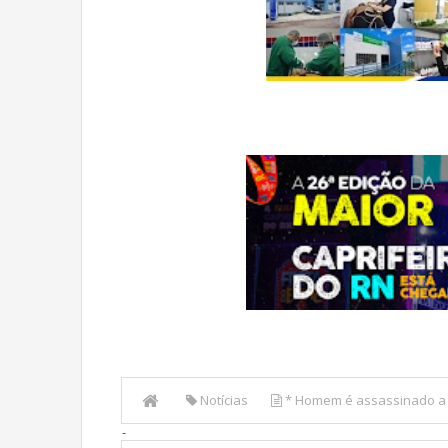
Notícias
* Homem é assassinado a t
-