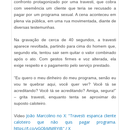
confronto protagonizado por uma travesti, que cobra
com veemência um cliente que teria se recusado a
pagar por um programa sexual. A cena aconteceu em
plena via pública, em uma rua movimentada, diante de
diversas testemunhas.
Na gravação de cerca de 40 segundos, a travesti
aparece revoltada, partindo para cima do homem que,
segundo ela, tentou sair sem quitar o valor combinado
após o ato. Com gestos firmes e voz alterada, ela
exige respeito e o pagamento pelo serviço prestado.
“Eu quero o meu dinheiro do meu programa, senão eu
vou te quebrar aqui, você quer ver? Você tá se
acreditando? Você tá se acreditando? Amiga, segura!”
– grita travesti, enquanto tenta se aproximar do
suposto caloteiro.
João Marcolino no X: "Travesti espanca cliente
Vídeo
caloteiro que não quis pagar programa.
https://t.co/yGQbMMRYJB" / X