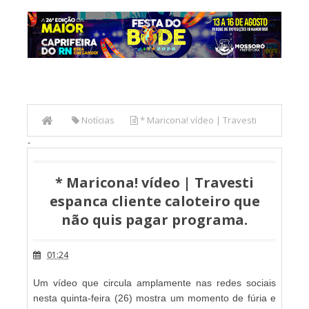
Notícias
* Maricona! vídeo | Travesti
-
espanca cliente caloteiro que não quis pagar programa.
* Maricona! vídeo | Travesti
espanca cliente caloteiro que
não quis pagar programa.
01:24
Um vídeo que circula amplamente nas redes sociais
nesta quinta-feira (26) mostra um momento de fúria e