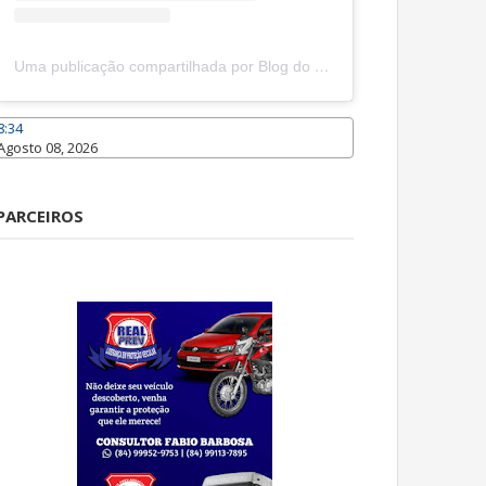
Uma publicação compartilhada por Blog do João Marcolino (@joaomarcolinoneto)
8:34
Agosto 08, 2026
Caraúbas
PARCEIROS