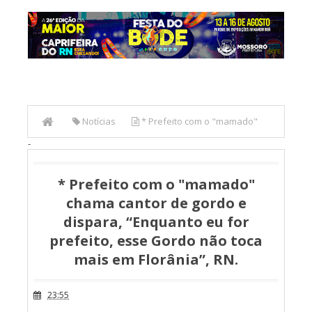
Notícias
* Prefeito com o "mamado"
-
chama cantor de gordo e dispara, “Enquanto eu for prefeito,
esse Gordo não toca mais em Florânia”, RN.
* Prefeito com o "mamado"
chama cantor de gordo e
dispara, “Enquanto eu for
prefeito, esse Gordo não toca
mais em Florânia”, RN.
23:55