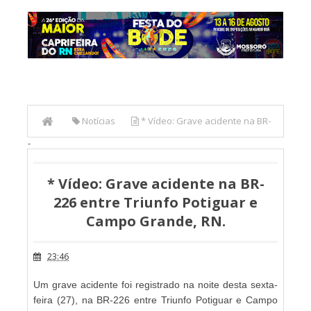
Notícias
* Vídeo: Grave acidente na BR-
-
226 entre Triunfo Potiguar e Campo Grande, RN.
* Vídeo: Grave acidente na BR-
226 entre Triunfo Potiguar e
Campo Grande, RN.
23:46
Um grave acidente foi registrado na noite desta sexta-
feira (27), na BR-226 entre Triunfo Potiguar e Campo