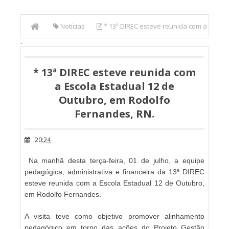
Notícias
* 13ª DIREC esteve reunida com a
-
Escola Estadual 12 de Outubro, em Rodolfo Fernandes, RN.
* 13ª DIREC esteve reunida com
a Escola Estadual 12 de
Outubro, em Rodolfo
Fernandes, RN.
20:24
Na manhã desta terça-feira, 01 de julho, a equipe
pedagógica, administrativa e financeira da 13ª DIREC
esteve reunida com a Escola Estadual 12 de Outubro,
em Rodolfo Fernandes.
A visita teve como objetivo promover alinhamento
pedagógico em torno das ações do Projeto Gestão