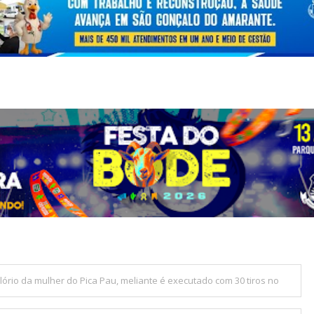
lório da mulher do Pica Pau, meliante é executado com 30 tiros no