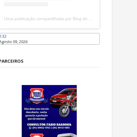
Uma publicação compartilhada por Blog do João Marcolino (@joaomarcolinoneto)
2:32
Agosto 09, 2026
Caraúbas
PARCEIROS