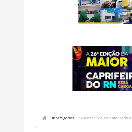
Uncategories
* Agressor de ex-namorada es
-