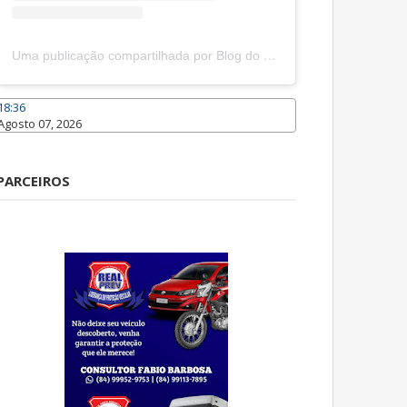
Uma publicação compartilhada por Blog do João Marcolino (@joaomarcolinoneto)
18:36
Agosto 07, 2026
Caraúbas
PARCEIROS