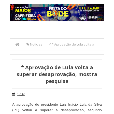
Notícias
* Aprovação de Lula volta a
-
superar desaprovação, mostra pesquisa
* Aprovação de Lula volta a
superar desaprovação, mostra
pesquisa
17:48
A aprovação do presidente Luiz Inácio Lula da Silva
(PT) voltou a superar a desaprovação, segundo