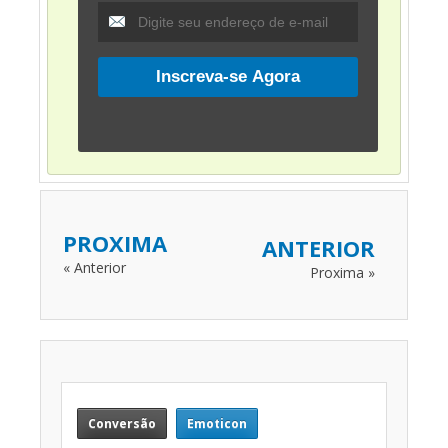
PROXIMA
ANTERIOR
« Anterior
Proxima »
Conversão
Emoticon