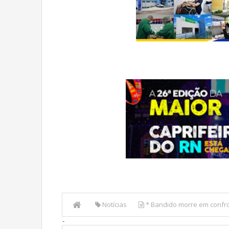
Notícias
* Bandido morre em confro
-