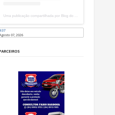
Uma publicação compartilhada por Blog do João Marcolino (@joaomarcolinoneto)
9:37
Agosto 07, 2026
Caraúbas
PARCEIROS