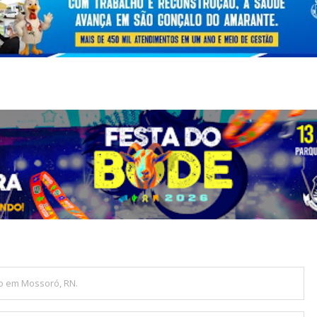
o em Mossoró, RN.