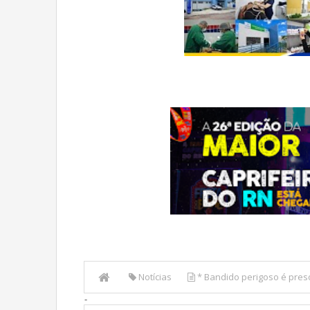
Notícias
* Bandido perigoso é pres
-