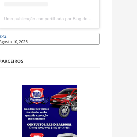
Uma publicação compartilhada por Blog do João Marcolino (@joaomarcolinoneto)
3:42
Agosto 10, 2026
Caraúbas
PARCEIROS