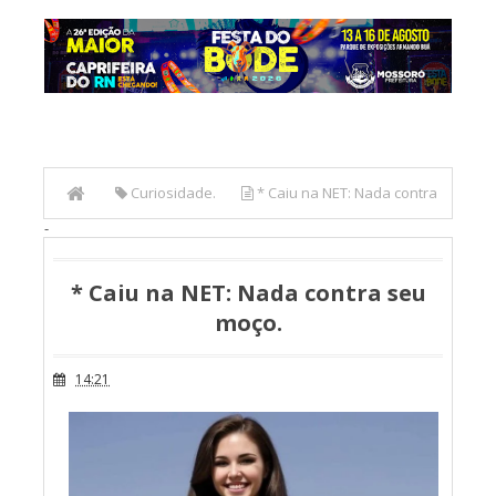
Curiosidade.
* Caiu na NET: Nada contra
-
seu moço.
* Caiu na NET: Nada contra seu
moço.
14:21